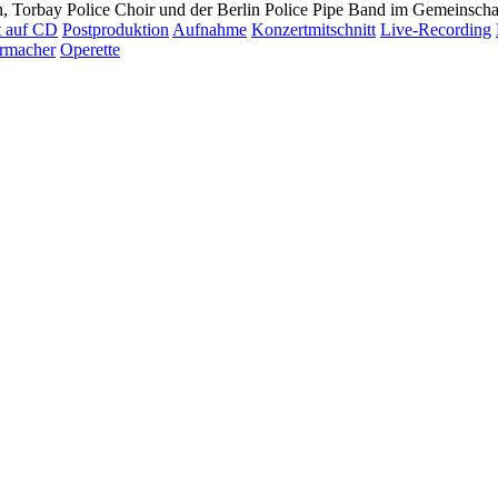
in, Torbay Police Choir und der Berlin Police Pipe Band im Gemeinscha
t auf CD
Postproduktion
Aufnahme
Konzertmitschnitt
Live-Recording
rmacher
Operette