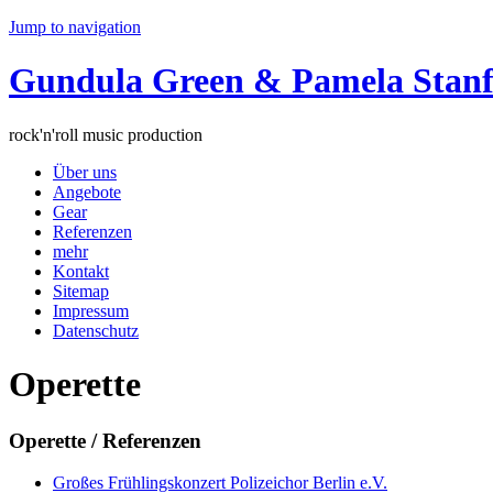
Jump to navigation
Gundula Green & Pamela Stanfo
rock'n'roll music production
Über uns
Angebote
Gear
Referenzen
mehr
Kontakt
Sitemap
Impressum
Datenschutz
Operette
Operette / Referenzen
Großes Frühlingskonzert Polizeichor Berlin e.V.