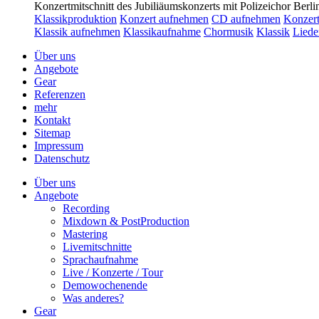
Konzertmitschnitt des Jubiliäumskonzerts mit Polizeichor Berl
Klassikproduktion
Konzert aufnehmen
CD aufnehmen
Konzer
Klassik aufnehmen
Klassikaufnahme
Chormusik
Klassik
Liede
Über uns
Angebote
Gear
Referenzen
mehr
Kontakt
Sitemap
Impressum
Datenschutz
Über uns
Angebote
Recording
Mixdown & PostProduction
Mastering
Livemitschnitte
Sprachaufnahme
Live / Konzerte / Tour
Demowochenende
Was anderes?
Gear