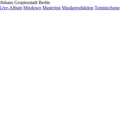
ftshaus Gropiusstadt Berlin
Live-Album
Mixdown
Mastering
Musikproduktion
Tonmischung